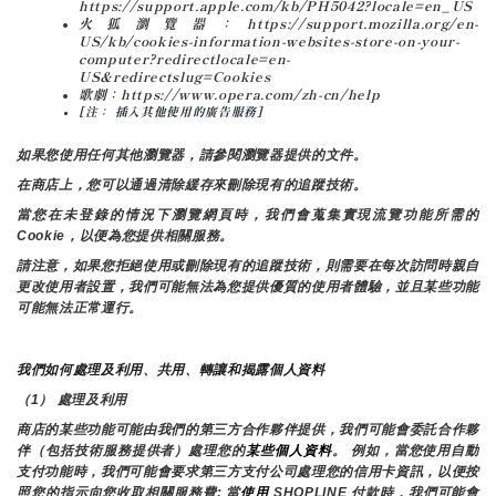
https://support.apple.com/kb/PH5042?locale=en_US
火狐瀏覽器：https://support.mozilla.org/en-
US/kb/cookies-information-websites-store-on-your-
computer?redirectlocale=en-
US&redirectslug=Cookies
歌劇：https://www.opera.com/zh-cn/help
[注： 插入其他使用的廣告服務]
如果您使用任何其他瀏覽器，請參閱瀏覽器提供的文件。
在商店上，您可以通過清除緩存來刪除現有的追蹤技術。
當您在未登錄的情況下瀏覽網頁時，我們會蒐集實現流覽功能所需的
Cookie，以便為您提供相關服務。
請注意，如果您拒絕使用或刪除現有的追蹤技術，則需要在每次訪問時親自
更改使用者設置，我們可能無法為您提供優質的使用者體驗，並且某些功能
可能無法正常運行。
我們如何處理及利用、共用、轉讓和揭露個人資料
（1） 處理及利用
商店的某些功能可能由我們的第三方合作夥伴提供，我們可能會委託合作夥
伴（包括技術服務提供者）處理您的
某些個人資料
。 例如，當您使用自動
支付功能時，我們可能會要求第三方支付公司處理您的信用卡資訊，以便按
照您的指示向您收取相關服務費; 當
使用 
SHOPLINE 付款時，我們可能會