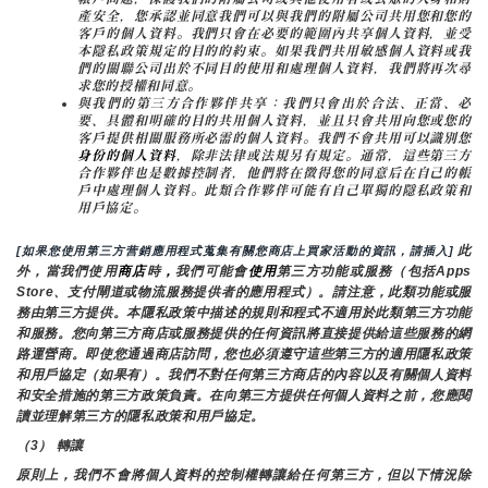
產安全，您承認並同意我們可以與我們的附屬公司共用您和您的
客戶的個人資料。我們只會在必要的範圍內共享個人資料，並受
本隱私政策規定的目的的約束。如果我們共用敏感個人資料或我
們的關聯公司出於不同目的使用和處理個人資料，我們將再次尋
求您的授權和同意。
與我們的第三方合作夥伴共享：我們只會出於合法、正當、必
要、具體和明確的目的共用個人資料，並且只會共用向您或您的
客戶提供相關服務所必需的個人資料。我們不會共用可以識別您
身份的個人資料
，除非法律或法規另有規定。通常，這些第三方
合作夥伴也是數據控制者，他們將在徵得您的同意后在自己的帳
戶中處理個人資料。此類合作夥伴可能有自己單獨的隱私政策和
用戶協定。
 此
[如果您使用第三方营銷應用程式蒐集有關您商店上買家活動的資訊，請插入]
外，當我們使用
商店
時
，
我們可能會
使用
第三方功能或服務（包括Apps 
Store、支付閘道或物流服務提供者的應用程式）。請注意，此類功能或服
務由第三方提供。本隱私政策中描述的規則和程式不適用於此類第三方功能
和服務。您向第三方商店或服務提供的任何資訊將直接提供給這些服務的網
路運營商。即使您通過商店訪問，您也必須遵守這些第三方的適用隱私政策
和用戶協定（如果有）。我們不對任何第三方商店的內容以及有關個人資料
和安全措施的第三方政策負責。在向第三方提供任何個人資料之前，您應閱
讀並理解第三方的隱私政策和用戶協定。
（3） 轉讓
原則上，我們不會將個人資料的控制權轉讓給任何第三方，但以下情況除