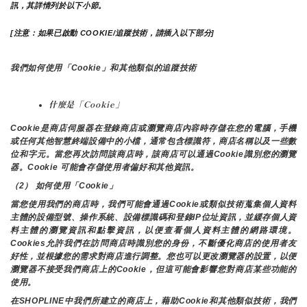
訊，其詳情列於以下小節。
[注意：如果已啟動 COOKIE/追蹤技術，請插入以下部分]
我們如何使用「Cookie」和其他類似的追蹤技術
什麼是「Cookie」
Cookie是商店伺服器在登錄商店或瀏覽商店內容時存儲在您的電腦，手機
或任何其他智慧終端設備中的小檔，通常包含標識符，商店名稱以及一些數
位和字元。當您再次訪問該商店時，該商店可以通過Cookie識別您的瀏覽
器。Cookie 可能會存儲使用者偏好和其他資訊。
（2） 如何使用「Cookie」
當您使用我們的商店時，我們可能會通過Cookie或類似技術蒐集個人資料
主體的設備型號、操作系統、設備標識碼和登錄IP位址資訊，並緩存個人資
料主體的瀏覽資訊和點擊資訊，以便查看個人資料主體的網路環境。
Cookies允許我們在訪問商店時識別您的身份，不斷優化商店的使用者友
好性，並根據您的需求對商店進行調整。您也可以更改瀏覽器的設置，以便
瀏覽器不接受我們商店上的Cookie，但這可能會影響您對商店某些功能的
使用。
在SHOPLINE中我們所建立的商店上，藉助Cookie和其他類似技術，我們