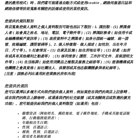
應的應用程式）時，我們還可能通過自動方式或使用cookie，網路伺服器日誌和
網路信標等技術蒐集有關您的設備或使用的某些資訊。
您提供的資訊類別
商店蒐集您個人資料之個人資料類別可能包括以下類別：1. 識別類 - (1) 辨識個
人者 ( 如會員之姓名、地址、電話、電子郵件等 )；(2) 辨識財務者 ( 如信用卡或
金融機構帳戶資訊等 )；(3) 政府資料中之辨識者 ( 如身分證統一編號、統一證
號、稅籍編號、護照號碼等 )。2. 個人特徵類 - 個人描述 ( 如性別、出生年月
日、尺寸等 )。3.社會情況 – (1) 住家及設施 ( 如住所地址等 )；(2) 財產（如所
有或具有其他權利之動產等）；(3) 移民情形 ( 護照、工作許可文件、居留證明文
件等 )；(4) 生活格調 ( 如使用消費品之種類及服務之細節等 )；(5) 慈善機構或其
他團體之會員資格 ( 如社團法人、俱樂部或其他志願團體參與者紀錄等 )。
[注意：請務必列出適用於您業務的所有內容]
您提供的資訊
時
您可以選擇以多種方式向我們提供個人資料，例如當您在我們的商店上註冊
，
或在我們的商店上購物時，或通過我們的社交媒體（或其相關商店或對應的擴充
功能）。您可能提供給我們的個人資料類型（如適用）包括：
聯繫資訊（例如姓名、郵政地址、電子郵件地址、手機或其他電話號
碼、行動服務提供者）;
年齡和出生日期;
性別，首選語言;
種族，性別，首選語言;
使用者名稱和密碼