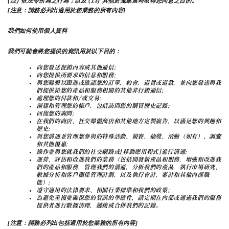
(12) 依法令所為之行為；以及 (13) 其他於蒐集當時取得您同意之目的。
[注意：請務必列出適用於您業務的所有內容]
我們如何使用個人資料
我們可能會將您提供的資訊用於以下目的：
向您發送促銷內容或其他通信;
向您提供所要求的信息和服務;
與您聯繫以跟進或確認您的訂單，約會，退貨或退款，並向您發送與我
們提供給您的產品和服務相關的其他非行銷通信;
處理您的付款和/或交易;
創建和管理您的帳戶，包括訪問您的購買歷史記錄;
回復您的詢問;
在我們的商店、社交媒體商店和其他地方定製廣告，以滿足您的興趣和
歷史;
與您溝通並管理您參與的特殊活動、競賽、抽獎、活動（如有）、調查
和其他優惠;
操作並與您就我們的社交網路或[移動應用程式]進行溝通;
運營、評估和改進我們的業務（包括開發新產品和服務，增強和改進我
們的產品和服務，管理我們的溝通，分析我們的產品，執行市場研究、
數據分析和客戶關係管理計劃，以及執行會計、審計和其他內部職
能）;
遵守適用的法律要求、相關行業標準和我們的政策;
為避免重複並確保您的資訊的準確性，請定期在內部或通過我們的服務
提供者進行數據清理，鏈接或合併我們的記錄。
[注意：請務必列出包括適用於您業務的所有內容]