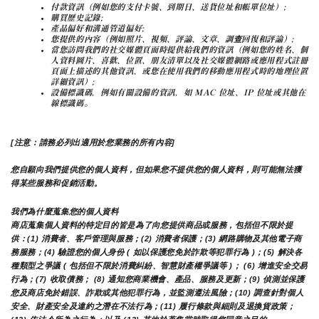
付款資訊（例如您的支付卡號、到期日、送貨位址和帳單位址）;
購買歷史記錄;
產品偏好和溝通管道偏好;
您提供的內容（例如照片、視頻、評論、文章、調查回復和評論）;
當您訪問我們的社交媒體頁面時提供給我們的資訊（例如您的姓名、個
人資料圖片、喜歡、位置、朋友清單以及社交媒體網路或應用程式註冊
頁面上描述的其他資訊，或您在使用我們的移動應用程式時的地理位置
詳細資訊）;
設備標識碼，例如有關設備的資訊，如 MAC 位址、IP 位址或其他在
線標識碼。
[注意：請務必列出適用於您業務的所有內容]
您自願向我們提供您的個人資料，但如果您不提供您的個人資料，則可能無法獲
得某些服務和促銷活動。
我們為什麼蒐集您的個人資料
商店蒐集個人資料的特定目的皆是為了向您提供商品或服務，包括但不限於提
供：(1) 消費者、客戶管理與服務；(2) 消費者保護；(3) 網路購物及其他電子商
務服務；(4) 驗證您的個人身份 ( 如以保護您免於詐欺等犯罪行為 )；(5) 解決各
種類型之爭議 ( 包括但不限於消費糾紛、智慧財產權爭議等 )； (6) 增進安全交易
行為；(7) 收取債務； (8) 通知您商業機會、產品、服務及更新；(9) 偵測並保護
您及商店免於錯誤、詐欺或其他犯罪行為，並監測遵法風險；(10) 調查針對個人
安全、財產安全及違約之潛在不法行為；(11) 履行條款與細則及退換貨政策；