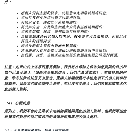
外：
應個人資料主體的要求，或經您事先明確授權或同意;
與履行我們在法律法規下的義務有關;
與國家安全、國防安全直接相關的;
與公共安全、公共衛生和重大公共利益直接相關的;
與刑事偵查、起訴、審判和執行直接相關;
為維護您
或任何其他人的生命、財產等重大合法權益
，但難以獲
得該人的授權同意;
所涉及的個人資料由您
向公眾揭露
;
涉及的個人資料是從合法和公開揭露的資訊中蒐集的;
在收購、合併、重組或破產後經營實體發生變化時進行轉讓。
注意：如果由於上述原因需要傳輸，我們將在傳輸之前告知您資訊的目的和
類型以及受讓人（如果涉及敏感信息，我們也會通知您），並徵得您的同
意，除非法律或法規另有規定。受讓人將繼續履行本協定項下的個人資料相
關義務。如果我們破產或停止運營，並且沒有受讓人，我們將刪除或匿名化
您的個人資料。
（4） 公開揭露
原則上，我們不會向公眾或未定義的群體揭露您的個人資料，但我們可能會
根據我們與您的協定或適用的法律法規揭露您的個人資料。
[注： 如果需要年齡限制，請插入以下部分]