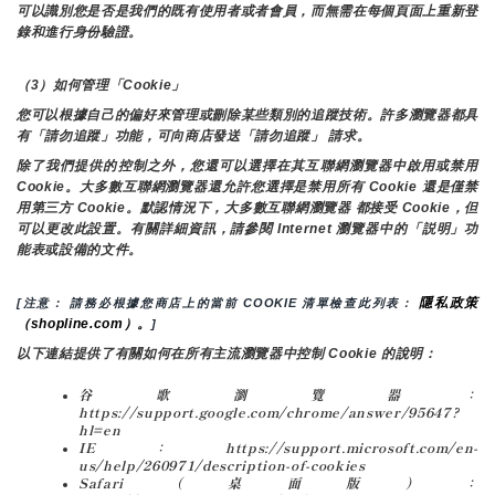
可以識別您是否是我們的既有使用者或者會員，而無需在每個頁面上重新登
錄和進行身份驗證。
（3）如何管理「Cookie」
您可以根據自己的偏好來管理或刪除某些類別的追蹤技術。許多瀏覽器都具
有「請勿追蹤」功能，可向商店發送「請勿追蹤」 請求。
除了我們提供的控制之外，您還可以選擇在其互聯網瀏覽器中啟用或禁用
Cookie。大多數互聯網瀏覽器還允許您選擇是禁用所有 Cookie 還是僅禁
用第三方 Cookie。默認情況下，大多數互聯網瀏覽器 都接受 Cookie，但
可以更改此設置。有關詳細資訊，請參閱 Internet 瀏覽器中的「説明」功
能表或設備的文件。
隱私政策
[注意： 請務必根據您商店上的當前 COOKIE 清單檢查此列表： 
（shopline.com）。
]
以下連結提供了有關如何在所有主流瀏覽器中控制 Cookie 的說明：
谷歌瀏覽器：
https://support.google.com/chrome/answer/95647?
hl=en
IE：https://support.microsoft.com/en-
us/help/260971/description-of-cookies
Safari（桌面版）：