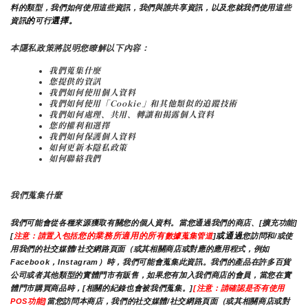
料的類型，我們如何使用這些資訊，我們與誰共享資訊，以及您就我們使用這些
的
選擇。
資訊
可行
本隱私政策將説明您瞭解以下內容：
我們蒐集什麼
您提供的資訊
我們如何使用個人資料
我們如何使用「Cookie」和其他類似的追蹤技術
我們如何處理、共用、轉讓和揭露個人資料
您的權利和選擇
我們如何保護個人資料
如何更新本隱私政策
如何聯絡我們
我們蒐集什麼
我們可能會從各種來源獲取有關您的個人資料。當您通過我們的商店、[擴充功能]
您的業務所適用的所有
或通過
[
注意：請置入包括
數據蒐集管道
]
您訪問和/或使
用我們的社交媒體/社交網路頁面（或其相關商店或對應的應用程式，例如
Facebook，Instagram）時，我們可能會蒐集此資訊。我們的產品在許多百貨
公司或者其他類型的實體門市有販售，如果您有加入我們商店的會員，當您在實
體門市購買商品時，[相關的紀錄也會被我們蒐集。]
[注意：請確認是否有使用
POS功能]
當您訪問本商店，我們的社交媒體/社交網路頁面（或其相關商店或對