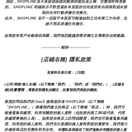
因此，SHOPLINE並不承諾或保證此範例的資訊是正確、完整或即時更新
的。 SHOPLINE 明確表示不對您基於本頁面的任何或所有內容採取或未採
取的任何行動承擔任何責任。
此外， SHOPLINE 並不一定認可本頁面可能連結到之任何第三方內容，也
絕不對其承擔任何責任。
如果您有客戶在歐洲或美國，我們強烈建議您尋求獨立且專業的法律建議。
--------------範例----------------
{店鋪名稱} 隱私政策
更新和生效日期： [日期]
{公司/商號/個人名稱}（以下簡稱「我們」，「我們」或「我們的」），{店舖名
}的運營商
稱
，尊重您對隱私的關注，並重視我們與您的關係。 
當您訪問由我們的 SaaS 服務提供者 SHOPLINE（以下簡稱
「SHOPLINE」）授權我們建立的商店（以下簡稱「商店」）時，我們可
能會蒐集和處理、利用有關您的個人資料（包括您的員工和/或代表、代理
您處理事務的人員）。如果您在商店上訪問或購買，我們也可能會蒐集和處
理、利用您的個人資料。我們充分意識到個人資料對您的重要性，我們致力
於確保商店的完整性和安全性。
 本隱私政策描述了我們蒐集的有關您的個人資