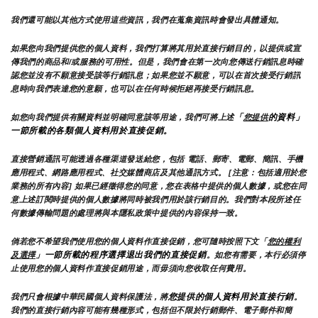
我們還可能以其他方式使用這些資訊，我們在蒐集資訊時會發出具體通知。
如果您向我們提供您的個人資料，我們打算將其用於直接行銷目的，以提供或宣
傳我們的商品和/或服務的可用性。但是，我們會在第一次向您傳送行銷訊息時確
認您並沒有不願意接受該等行銷訊息；如果您並不願意，可以在首次接受行銷訊
息時向我們表達您的意願，也可以在任何時候拒絕再接受行銷訊息。
「
的資料」
如您向我們提供有關資料並明確同意該等用途，我們可將上述
您提供
一節所載的各類個人資料用於直接促銷。
直接營銷通訊可能透過各種渠道發送給您，包括 電話、郵寄、電郵、簡訊、手機
應用程式、網路應用程式、社交媒體商店及其他通訊方式。 [注意：包括適用於您
業務的所有內容] 如果已經徵得您的同意，您在表格中提供的個人數據，或您在同
意上述訂閱時提供的個人數據將同時被我們用於該行銷目的。我們對本段所述任
何數據傳輸問題的處理將與本隱私政策中提供的內容保持一致。
倘若您不希望我們使用您的個人資料作直接促銷，您可隨時按照下文「
您的權利
」一節所載的程序選擇退出我們的直接促銷
及選擇
。如您有需要，本行必須停
止使用您的個人資料作直接促銷用途，而毋須向您收取任何費用。
您提供的個人資料用於直接行銷
我們只會根據中華民國個人資料保護法，將
。
我們的直接行銷內容可能有幾種形式，包括但不限於行銷郵件、電子郵件和簡