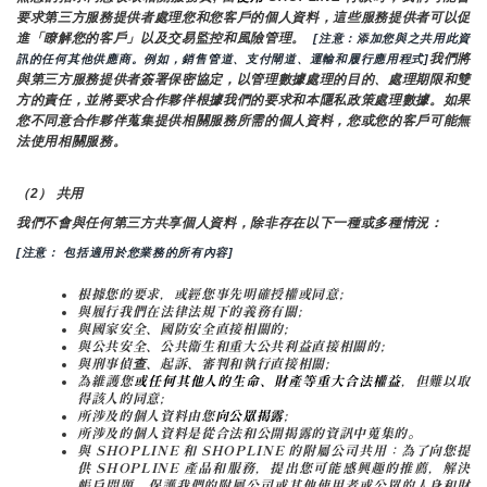
要求第三方服務提供者處理您和您客戶的個人資料，這些服務提供者可以促
進「瞭解您的客戶」以及交易監控和風險管理。 
 [注意：添加您與之共用此資
我們將
訊的任何其他供應商。例如，銷售管道、支付閘道、運輸和履行應用程式]
與第三方服務提供者簽署保密協定，以管理數據處理的目的、處理期限和雙
方的責任，並將要求合作夥伴根據我們的要求和本隱私政策處理數據。如果
您不同意合作夥伴蒐集提供相關服務所需的個人資料，您或您的客戶可能無
法使用相關服務。
（2） 共用
我們不會與任何第三方共享個人資料，除非存在以下一種或多種情況：
[注意： 包括適用於您業務的所有內容]
根據您的要求，或經您事先明確授權或同意;
與履行我們在法律法規下的義務有關;
與國家安全、國防安全直接相關的;
與公共安全、公共衛生和重大公共利益直接相關的;
與刑事偵查、起訴、審判和執行直接相關;
為維護您
或任何其他人的生命、財產等重大合法權益
，但難以取
得該人的同意;
所涉及的個人資料由您
向公眾揭露
;
所涉及的個人資料是從合法和公開揭露的資訊中蒐集的。
與 SHOPLINE 和 SHOPLINE 的附屬公司共用：為了向您提
供 SHOPLINE 產品和服務，提出您可能感興趣的推薦，解決
帳戶問題，保護我們的附屬公司或其他使用者或公眾的人身和財