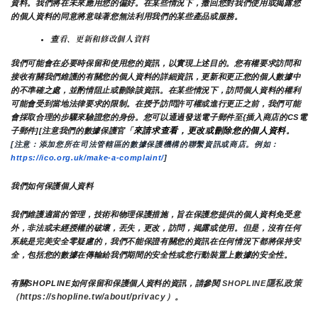
資料。我們將在未來應用您的偏好。在某些情況下，撤回您對我們使用或揭露您
的個人資料的同意將意味著您無法利用我們的某些產品或服務。
查看、更新和修改個人資料
我們可能會在必要時保留和使用您的資訊，以實現上述目的。您有權要求訪問和
接收有關我們維護的有關您的個人資料的詳細資訊，更新和更正您的個人數據中
的不準確之處，並酌情阻止或刪除該資訊。在某些情況下，訪問個人資料的權利
可能會受到當地法律要求的限制。在授予訪問許可權或進行更正之前，我們可能
會採取合理的步驟來驗證您的身份。您可以通過發送電子郵件至{插入商店的CS電
來請求查看，更改或刪除您的個人資料
子郵件][注意我們的數據保護官「
。
[注意：添加您所在司法管轄區的數據保護機構的聯繫資訊或商店。例如：
https://ico.org.uk/make-a-complaint/
]
我們如何保護個人資料
我們維護適當的管理，技術和物理保護措施，旨在保護您提供的個人資料免受意
外，非法或未經授權的破壞，丟失，更改，訪問，揭露或使用。但是，沒有任何
系統是完美安全零疑慮的，我們不能保證有關您的資訊在任何情況下都將保持安
全，包括您的數據在傳輸給我們期間的安全性或您行動裝置上數據的安全性。
隱私政策 
有關SHOPLINE如何保留和保護個人資料的資訊，請參閱 
SHOPLINE
（https://shopline.tw/about/privacy）。 