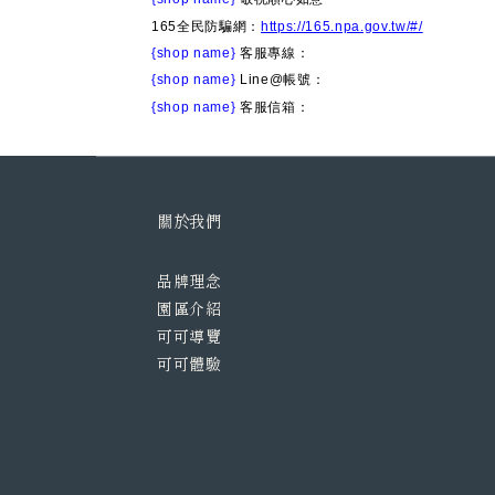
165全民防騙網：
https://165.npa.gov.tw/#/
{shop name}
客服專線：
{shop name}
Line@帳號：
{shop name}
客服信箱：
關於我們
品牌理念
園區介紹
可可導覽
可可體驗