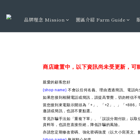
品牌理念 Mission
園區介紹 Farm Guide
服
商店建置中，以下資訊尚未受更新，可
親愛的顧客您好
{shop name}
不會以任何名義、理由透過簡訊、電話向
如果您接到相關電話或簡訊，請提高警覺，切勿輕信不
當您接到來電顯示開頭為「+」、「+2」、」「+88
邀請或簡訊，也請不要點選。
常見詐騙手法如「重複下單」、「誤設分期付款」以取
資料等，也請您直接拒絕，降低詐騙的風險。
亦請您定期修改密碼、強化密碼強度（以大小寫英文、
{shop name}
敬祝順心如意