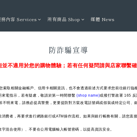
務內容 Services
所有商品 Shop
媒體 News
防詐騙宣導
能並不適用於您的購物體驗；若有任何疑問請與店家聯繫
您索取相關金融帳戶、信用卡相關資訊，也不會透過前述方式要求您前往銀行臨櫃
明來電指示，若有疑慮，敬請於第一時間聯繫
{shop name}
或撥打警政署 165
6」等不明來電，請務必提高警覺，更要提防對方竄改電話號碼或假裝成特定公司、銀
信消費者，再要求進行網路銀行或ATM操作流程。如果與銀行帳務有關，請您直
數字混合使用）、不要在公用電腦輸入帳號密碼，以提高資訊安全。