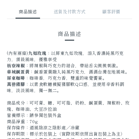
商品描述
送貨及付款方式
顧客評價
商品描述
(內有兩條)
九如玫瑰
：以屏東九如玫瑰，溶入香濃純黑巧克
力，頂級風味，優雅享受
枋寮辣椒
：將辣椒與巧克力的結合，帶給舌尖微微刺激。
車城鹹蛋黃
：鹹香蛋黃融入純黑巧克力，滿滿台灣在地風味。
屏東咖啡
：咖啡香，巧克力香，雙重的味覺饗宴。
萬巒豬腳
：以素食軟糖模擬豬腳軟Q口感，並使用辛香料調
味，淡淡風味，獨一無二。
商品成分：可可膏、糖、可可脂、奶粉、鹹蛋黃、辣椒粉、玫
瑰、咖啡油、大豆沙拉油
營養標示：請參閱包裝外盒
商品淨重：70g
保存條件：通風陰涼之陰影處／冷藏
保存期限：標示於包裝上（實際效期依照出貨包裝上為主）